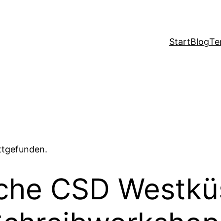
Start
Blog
Te
attgefunden.
che CSD Westkü