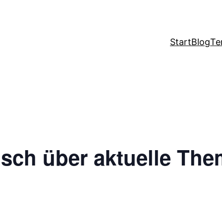
Start
Blog
Te
usch über aktuelle Th