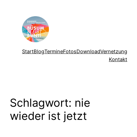
Zum
Inhalt
springen
Start
Blog
Termine
Fotos
Download
Vernetzung
Kontakt
Schlagwort:
nie
wieder ist jetzt